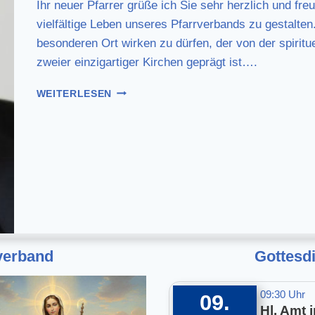
Ihr neuer Pfarrer grüße ich Sie sehr herzlich und fr
vielfältige Leben unseres Pfarrverbands zu gestalten
besonderen Ort wirken zu dürfen, der von der spiritu
zweier einzigartiger Kirchen geprägt ist….
H
WEITERLESEN
E
R
Z
L
I
C
H
W
I
L
verband
Gottesd
L
K
O
09:30 Uhr
09.
M
Hl. Amt i
M