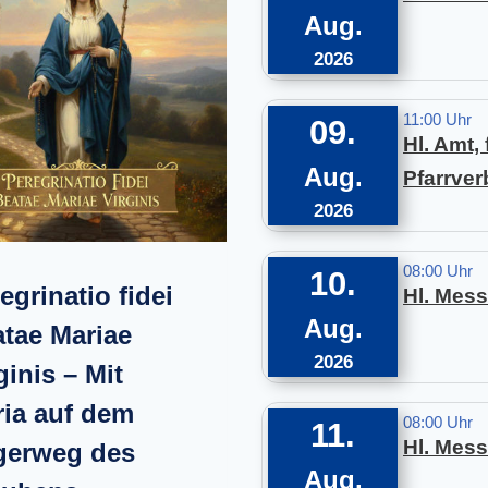
E
Aug.
N
2026
I
M
P
11:00 Uhr
09.
F
Hl. Amt,
A
Aug.
Pfarrve
R
R
2026
V
E
R
08:00 Uhr
10.
egrinatio fidei
B
Hl. Mess
A
Aug.
tae Mariae
N
2026
D
ginis – Mit
M
A
ia auf dem
08:00 Uhr
11.
R
Hl. Mess
gerweg des
I
Aug.
A