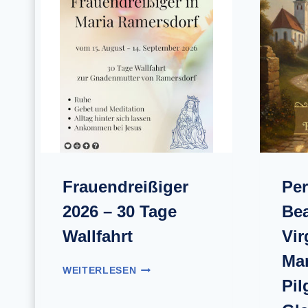
Frauendreißiger
Per
2026 – 30 Tage
Bea
Wallfahrt
Vir
Mar
F
WEITERLESEN
R
Pil
A