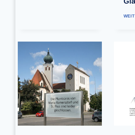
Gl
U
E
N
WEI
D
R
E
I
SS
I
G
E
R
2
0
2
6
–
3
0
T
A
G