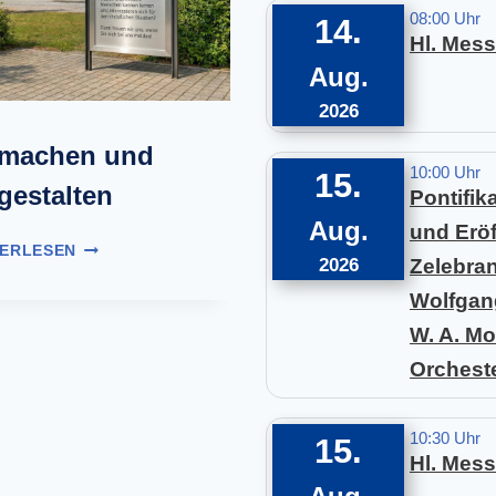
0
M
08:00 Uhr
14.
2
A
Hl. Mess
6
R
Aug.
I
A
2026
A
tmachen und
U
10:00 Uhr
15.
F
gestalten
Pontifik
D
E
Aug.
und Eröf
M
M
TERLESEN
2026
Zelebran
I
P
T
I
Wolfgan
M
L
W. A. Mo
A
G
C
E
Orchest
H
R
E
W
N
E
10:30 Uhr
15.
U
G
Hl. Mess
N
D