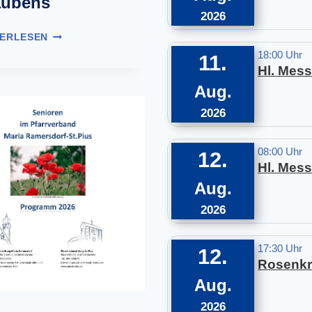
aubens
R
2026
A
P
M
TERLESEN
E
E
18:00 Uhr
11.
R
R
Hl. Mess
E
S
Aug.
G
D
R
O
2026
I
R
N
F
A
08:00 Uhr
–
12.
T
Hl. Mess
S
I
T
Aug.
O
.
2026
F
P
I
I
D
U
17:30 Uhr
12.
E
S
Rosenkr
I
!
Aug.
B
E
2026
A