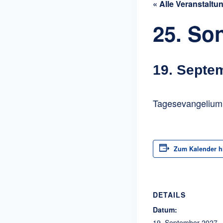
« Alle Veranstaltu
25. So
19. Septe
Tagesevangelium:
Zum Kalender h
DETAILS
Datum:
19. September 2027