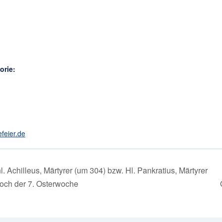
orie:
efeier.de
. Achilleus, Märtyrer (um 304) bzw. Hl. Pankratius, Märtyrer
woch der 7. Osterwoche