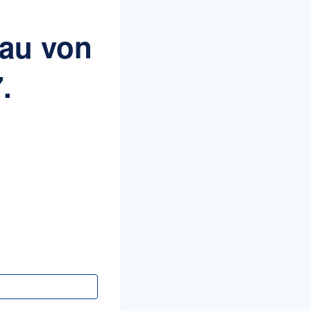
rau von
.