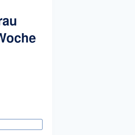
rau
 Woche