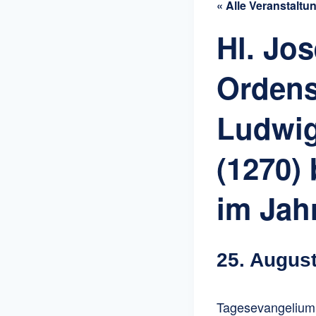
« Alle Veranstaltu
Hl. Jos
Ordens
Ludwig
(1270)
im Jah
25. Augus
Tagesevangelium: