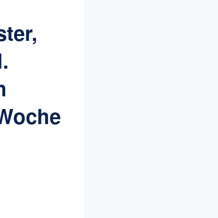
ter,
.
h
 Woche