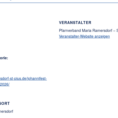
VERANSTALTER
Pfarrverband Maria Ramersdorf – S
Veranstalter-Website anzeigen
orie:
sdorf-st-pius.de/johannifest-
-2026/
SORT
mersdorf