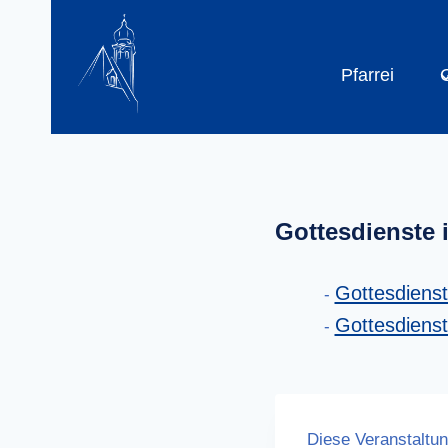
Zum
Inhalt
springen
Pfarrei
Gottesdienste 
Gottesdiens
Gottesdiens
Diese Veranstaltun