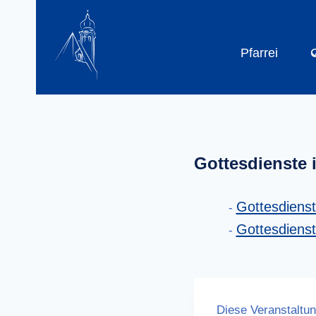
Zum
Inhalt
springen
Pfarrei
Gottesdienste 
Gottesdiens
Gottesdiens
Diese Veranstaltun