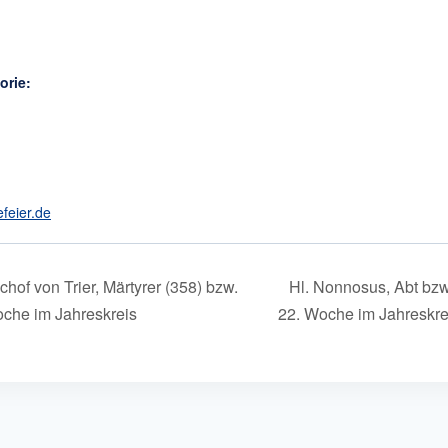
orie:
efeier.de
chof von Trier, Märtyrer (358) bzw.
Hl. Nonnosus, Abt bzw
oche im Jahreskreis
22. Woche im Jahreskr